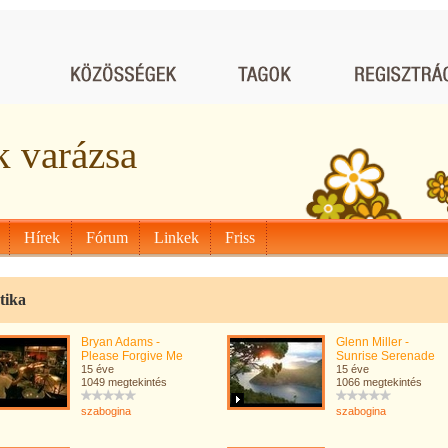
 varázsa
Hírek
Fórum
Linkek
Friss
tika
Bryan Adams -
Glenn Miller -
Please Forgive Me
Sunrise Serenade
15 éve
15 éve
1049 megtekintés
1066 megtekintés
szabogina
szabogina