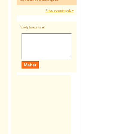
Friss események »
Szólj hozzá te is!