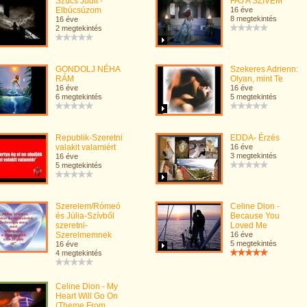
Szűcs Judit -
FAJ A SZIVEM
Elbúcsúzom
16 éve
8 megtekintés
16 éve
2 megtekintés
GONDOLJ NÉHA
Szekeres Adrienn:
RÁM
Olyan, mint Te
16 éve
16 éve
6 megtekintés
5 megtekintés
Republik-Szeretni
EDDA- Érzés
valakit valamiért
16 éve
3 megtekintés
16 éve
5 megtekintés
Szerelem/Rómeó
Celine Dion -
és Júlia-Szívből
Because You
szeretni-
Loved Me
Szerelmemnek
16 éve
5 megtekintés
16 éve
4 megtekintés
Celine Dion - My
Heart Will Go On
(Theme From