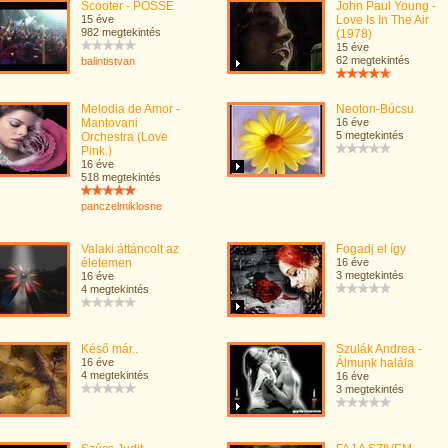
Scooter - POSSE
John Paul Young -
15 éve
Love Is In The Air
982 megtekintés
(1978)
15 éve
62 megtekintés
balintistvan
Melodia de Amor -
Neoton-Búcsu
Mantovani
16 éve
5 megtekintés
Orchestra (Love
Pink.)
16 éve
518 megtekintés
panczelmiklosne
Valaki áttáncolt az
Fogadj el így
életemen
16 éve
3 megtekintés
16 éve
4 megtekintés
Késő már..
Szulák Andrea -
16 éve
Álmunk halála
4 megtekintés
16 éve
3 megtekintés