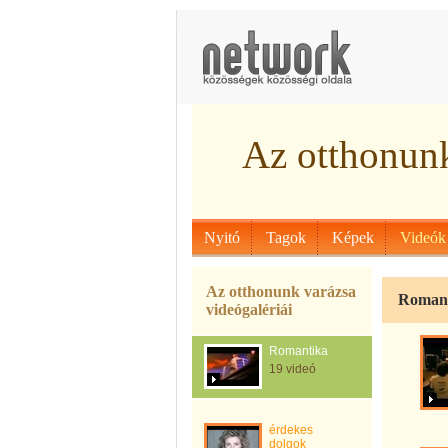
Az otthonunk
Nyitó
Tagok
Képek
Videók
Az otthonunk varázsa
Roman
videógalériái
Romantika
19 videó
érdekes
dolgok