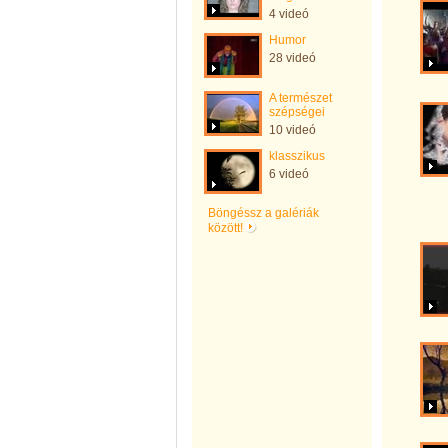
4 videó
Humor
28 videó
A természet
szépségei
10 videó
klasszikus
6 videó
Böngéssz a galériák
között!